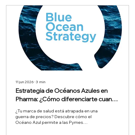
11 jun 2026
∙
3
min
Estrategia de Océanos Azules en
Pharma: ¿Cómo diferenciarte cuando
todo parece igual?
¿Tu marca de salud está atrapada en una
guerra de precios? Descubre cómo el
Océano Azul permite a las Pymes
diferenciarse y crear valor real más allá de
la visita médica tradicional.