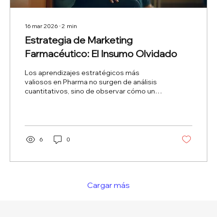
16 mar 2026
∙
2
min
Estrategia de Marketing
Farmacéutico: El Insumo Olvidado
Los aprendizajes estratégicos más
valiosos en Pharma no surgen de análisis
cuantitativos, sino de observar cómo un
médico explica una patología o qué dudas
reales tiene un paciente. ¿Está tu
estrategia desconectada de la realidad?
Exploramos el valor del "insumo olvidado"
para redefinir el posicionamiento de marca
6
0
con éxito.
Cargar más