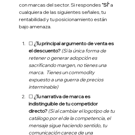
con marcas del 
sector.
Si re
spondes 
"SÍ"
 a 
cualquiera de las siguientes señales, tu 
rentabilidad y tu posicionamiento están 
bajo amenaza.
☐
 ¿Tu principal argumento de venta es 
el descuento?
(Si la única forma de 
retener o generar adopción es 
sacrificando margen, no tienes una 
marca.  Tienes un commodity 
expuesto a una guerra de precios 
interminable)
☐ 
¿Tu narrativa de marca es 
indistinguible de tu competidor 
directo?
(Si al cambiar el logotipo de tu 
catálogo por el de la competencia, el 
mensaje sigue haciendo sentido, tu 
comunicación carece de una 