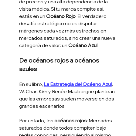
de precios y una alta dependencia de la 
visita médica. Si tu marca compite así, 
estás en un 
Océano Rojo
. El verdadero 
desafío estratégico no es disputar 
márgenes cada vez más estrechos en 
mercados saturados, sino crear una nueva 
categoría de valor: un 
Océano Azul
De océanos rojos a océanos 
azules
En su libro, 
La Estrategia del Océano Azul
,
W. Chan Kim y Renée Mauborgne plantean 
que las empresas suelen moverse en dos 
grandes escenarios.
Por un lado,  los 
océanos rojos
: Mercados 
saturados donde todos compiten bajo 
reglas conocidas, persiguiendo al mismo 