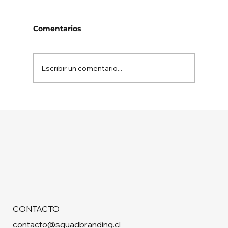
Comentarios
Escribir un comentario...
El error común de un “Brand Plan”
en Marketing Farmacéutico
CONTACTO
contacto@squadbranding.cl