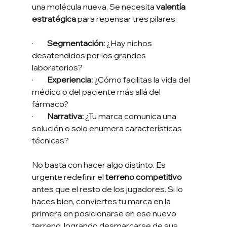
una molécula nueva. Se necesita 
valentía 
estratégica
 para repensar tres pilares:
·         
Segmentación:
 ¿Hay nichos 
desatendidos por los grandes 
laboratorios?
·         
Experiencia:
 ¿Cómo facilitas la vida del 
médico o del paciente más allá del 
fármaco?
·         
Narrativa:
 ¿Tu marca comunica una 
solución o solo enumera características 
técnicas?
No basta con hacer algo distinto. Es 
urgente redefinir el 
terreno competitivo
antes que el resto de los jugadores. Si lo 
haces bien, conviertes tu marca en la 
primera en posicionarse en ese nuevo 
terreno, logrando desmarcarse de sus 