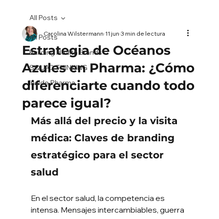
All Posts
Carolina Wilstermann
11 jun
3 min de lectura
All Posts
Estrategia de Océanos
Building Health Brands
Azules en Pharma: ¿Cómo
SQUAD THINKING
diferenciarte cuando todo
Inside Pharma
parece igual?
Más allá del precio y la visita 
médica: Claves de branding 
estratégico para el sector 
salud
En el sector salud, la competencia es 
intensa. Mensajes intercambiables, guerra 