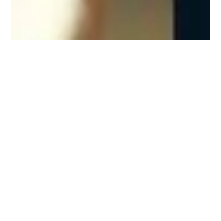
Carolina Wilstermann
16 mar
2 min de lectura
Estrategia de Marketing
Farmacéutico: El Insumo Olvidado
Los aprendizajes estratégicos más valiosos en Pharma no
surgen de análisis cuantitativos, sino de observar cómo un
médico explica una patología o qué dudas reales tiene un
paciente. ¿Está tu estrategia desconectada de la realidad?
Exploramos el valor del "insumo olvidado" para redefinir el
posicionamiento de marca con éxito.